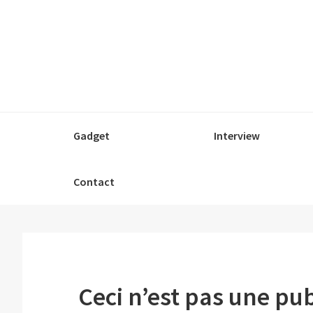
Passer
Passer
Passer
à
au
à
la
contenu
la
navigation
principal
barre
principale
latérale
principale
Gadget
Interview
Contact
Ceci n’est pas une pu