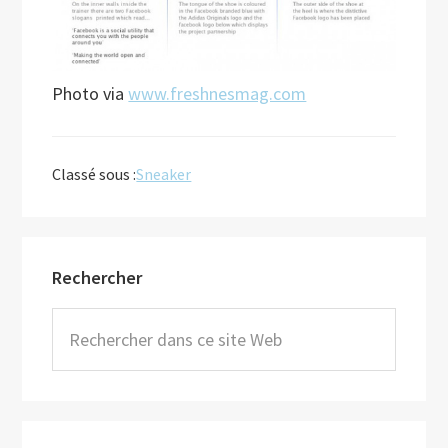
Photo via
www.freshnesmag.com
Classé sous :
Sneaker
Barre
Rechercher
latérale
principale
Rechercher
dans
ce
site
Web