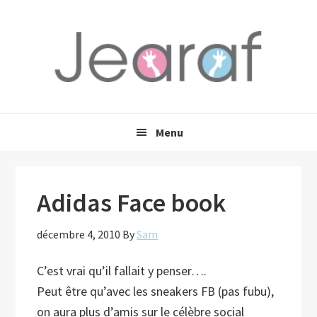
Passer
Passer
Passer
à
au
à
la
contenu
la
navigation
principal
barre
principale
latérale
principale
Menu
Adidas Face book
décembre 4, 2010
By
Sam
C’est vrai qu’il fallait y penser….
Peut être qu’avec les sneakers FB (pas fubu),
on aura plus d’amis sur le célèbre social