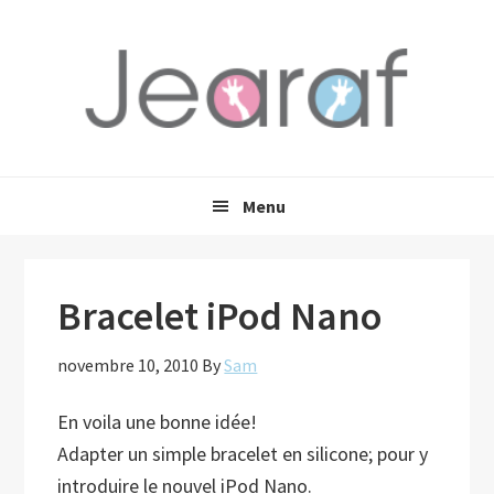
Passer
Passer
Passer
à
au
à
la
contenu
la
navigation
principal
barre
principale
latérale
principale
Menu
Bracelet iPod Nano
novembre 10, 2010
By
Sam
En voila une bonne idée!
Adapter un simple bracelet en silicone; pour y
introduire le nouvel iPod Nano.