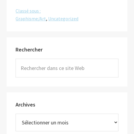
Classé sous :
Graphisme/Art
,
Uncategorized
Barre
Rechercher
latérale
principale
Rechercher
dans
ce
site
Web
Archives
Archives