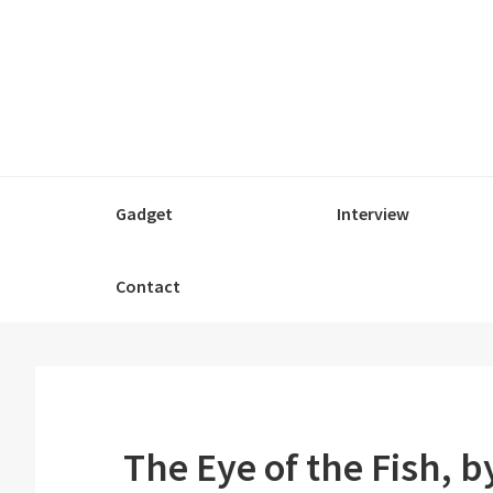
Passer
Passer
Passer
à
au
à
la
contenu
la
navigation
principal
barre
principale
latérale
principale
Gadget
Interview
Contact
The Eye of the Fish, b