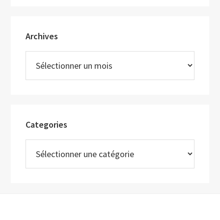
site
Web
Archives
Archives
Categories
Categories