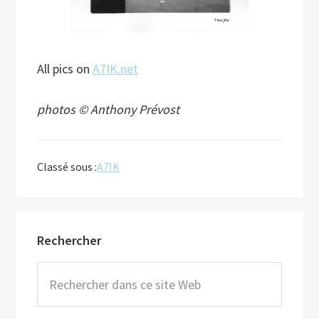
All pics on
A7IK.net
photos © Anthony Prévost
Classé sous :
A7IK
Barre
Rechercher
latérale
principale
Rechercher
dans
ce