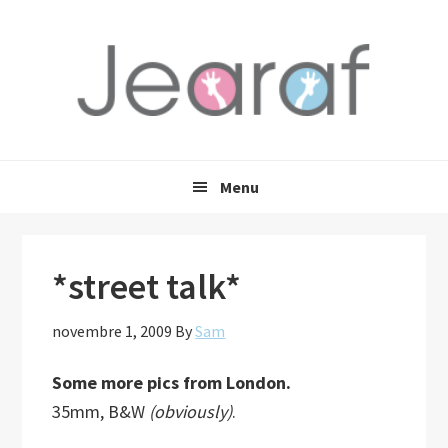
Passer
Passer
Passer
à
au
à
la
contenu
la
navigation
principal
barre
principale
latérale
principale
Menu
*street talk*
novembre 1, 2009
By
Sam
Some more pics from London.
35mm, B&W
(obviously)
.