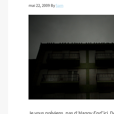
mai 22, 2009
By
Sam
Je vous préviens, pas d
‘Happy End’
ici. 