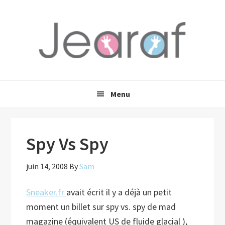
Passer
Passer
Passer
à
au
à
la
contenu
la
navigation
principal
barre
principale
latérale
principale
Menu
Spy Vs Spy
juin 14, 2008
By
Sam
Sneaker.fr
avait écrit il y a déjà un petit
moment un billet sur spy vs. spy de mad
magazine (équivalent US de fluide glacial ),