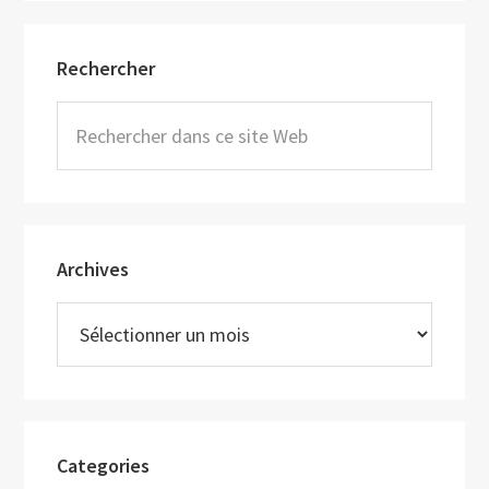
Barre
Rechercher
latérale
principale
Rechercher
dans
ce
site
Web
Archives
Archives
Categories