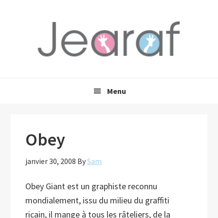
Passer
Passer
Passer
à
au
à
la
contenu
la
navigation
principal
barre
principale
latérale
principale
Menu
Obey
janvier 30, 2008
By
Sam
Obey Giant est un graphiste reconnu
mondialement, issu du milieu du graffiti
ricain, il mange à tous les râteliers, de la