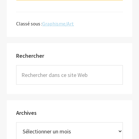
Classé sous :
Graphisme/Art
Barre
Rechercher
latérale
principale
Rechercher
dans
ce
site
Web
Archives
Archives