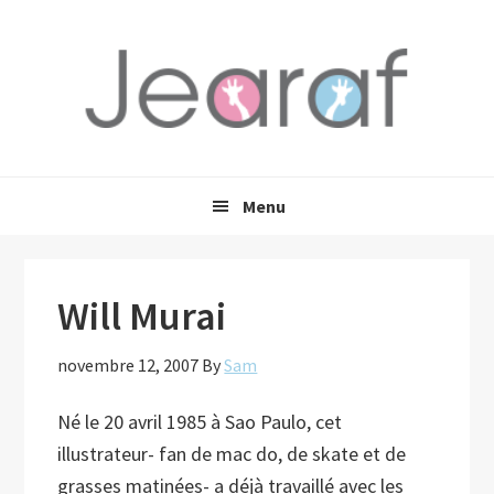
Passer
Passer
Passer
à
au
à
la
contenu
la
navigation
principal
barre
principale
latérale
principale
Menu
Will Murai
novembre 12, 2007
By
Sam
Né le 20 avril 1985 à Sao Paulo, cet
illustrateur- fan de mac do, de skate et de
grasses matinées- a déjà travaillé avec les