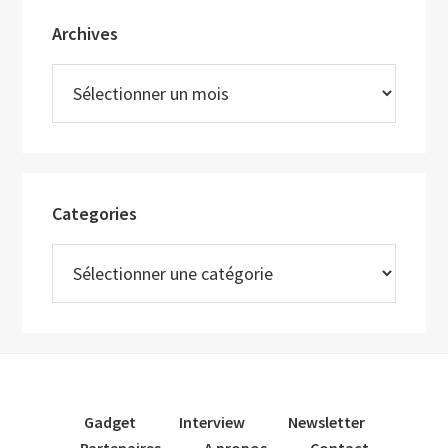
Archives
Archives
Categories
Categories
Gadget
Interview
Newsletter
Partenaires
A propos
Contact