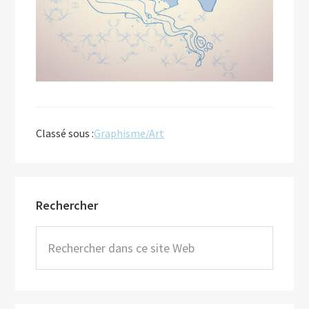
Classé sous :
Graphisme/Art
Barre
Rechercher
latérale
principale
Rechercher
dans
ce
site
Web