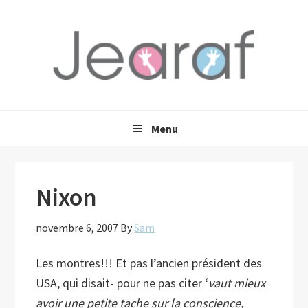
Passer
Passer
Passer
à
au
à
la
contenu
la
navigation
principal
barre
principale
latérale
principale
Menu
Nixon
novembre 6, 2007
By
Sam
Les montres!!! Et pas l’ancien président des
USA, qui disait- pour ne pas citer ‘
vaut mieux
avoir une petite tache sur la conscience,