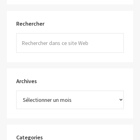
Barre
Rechercher
latérale
principale
Rechercher
dans
ce
site
Web
Archives
Archives
Categories